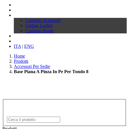
Profilo
Prodotti
Download
Catalogo Accessori
Update Leaflet
Catalogo Ruote
News
Contatti
ITA
|
ENG
Home
Prodotti
Accessori Per Sedie
Base Piana A Pinza In Pe Per Tondo 8
Prodotti