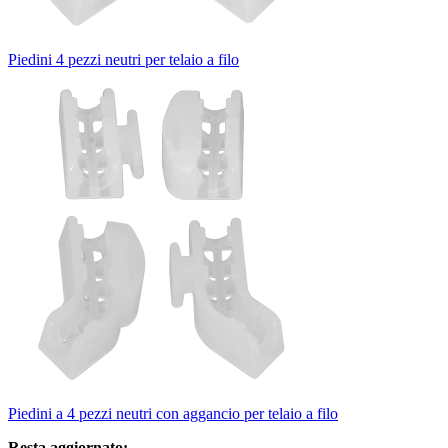
Piedini 4 pezzi neutri per telaio a filo
Piedini a 4 pezzi neutri con aggancio per telaio a filo
Resta aggiornato: