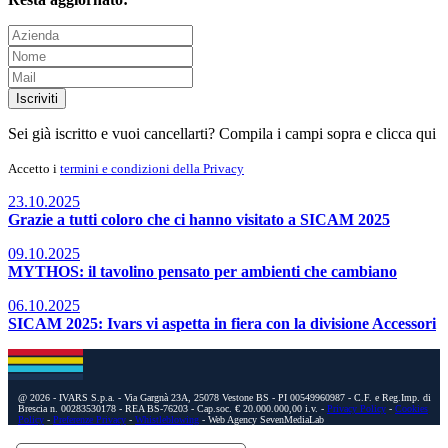
Iscriviti
Sei già iscritto e vuoi cancellarti? Compila i campi sopra e
clicca qui
Accetto i
termini e condizioni della Privacy
23.10.2025
Grazie a tutti coloro che ci hanno visitato a SICAM 2025
09.10.2025
MYTHOS: il tavolino pensato per ambienti che cambiano
06.10.2025
SICAM 2025: Ivars vi aspetta in fiera con la divisione Accessori
@ 2026 - IVARS S.p.a. - Via Gargnà 23A, 25078 Vestone BS - PI 00549960987 - C.F. e Reg.Imp. di
Brescia n. 00283530178 - REA BS-76203 - Cap.soc. € 20.000.000,00 i.v. -
Privacy Policy
-
Cookies
Policy
-
Preferenze Privacy
-
Whistleblowing
- Web Agency SevenMediaLab