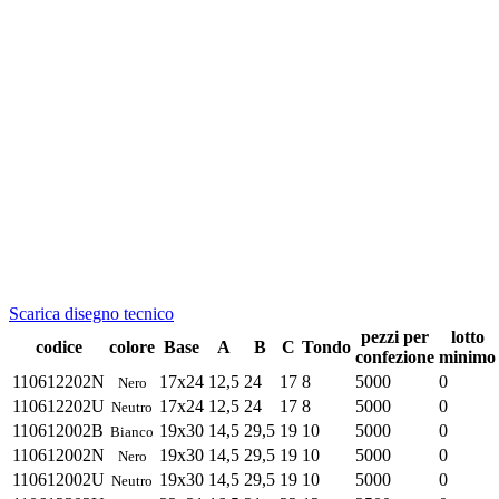
Scarica disegno tecnico
pezzi per
lotto
codice
colore
Base
A
B
C
Tondo
confezione
minimo
110612202N
17x24
12,5
24
17
8
5000
0
Nero
110612202U
17x24
12,5
24
17
8
5000
0
Neutro
110612002B
19x30
14,5
29,5
19
10
5000
0
Bianco
110612002N
19x30
14,5
29,5
19
10
5000
0
Nero
110612002U
19x30
14,5
29,5
19
10
5000
0
Neutro