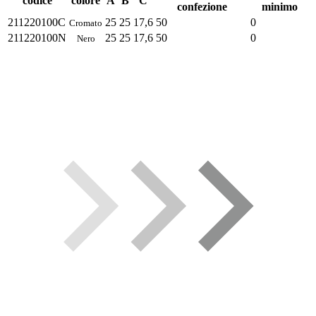
codice
colore
A
B
C
confezione
minimo
211220100C
25
25
17,6
50
0
Cromato
211220100N
25
25
17,6
50
0
Nero