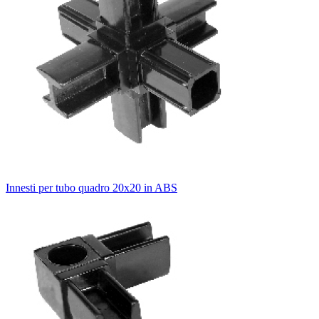
Innesti per tubo quadro 20x20 in ABS