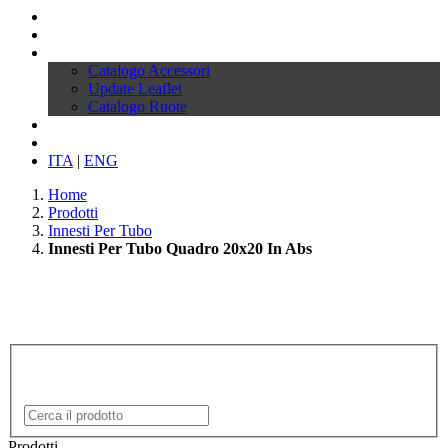
Profilo
Prodotti
Download
Catalogo Accessori
Update Leaflet
Catalogo Ruote
News
Contatti
ITA
|
ENG
Home
Prodotti
Innesti Per Tubo
Innesti Per Tubo Quadro 20x20 In Abs
Prodotti