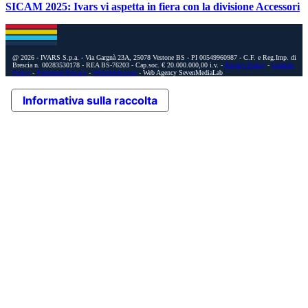
SICAM 2025: Ivars vi aspetta in fiera con la divisione Accessori
@ 2026 - IVARS S.p.a. - Via Gargnà 23A, 25078 Vestone BS - PI 00549960987 - C.F. e Reg.Imp. di
Brescia n. 00283530178 - REA BS-76203 - Cap.soc. € 20.000.000,00 i.v. -
Privacy Policy
-
Cookies
Policy
-
Preferenze Privacy
-
Whistleblowing
- Web Agency SevenMediaLab
Informativa sulla raccolta